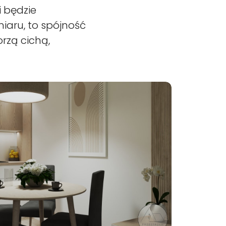
i będzie
aru, to spójność
orzą cichą,