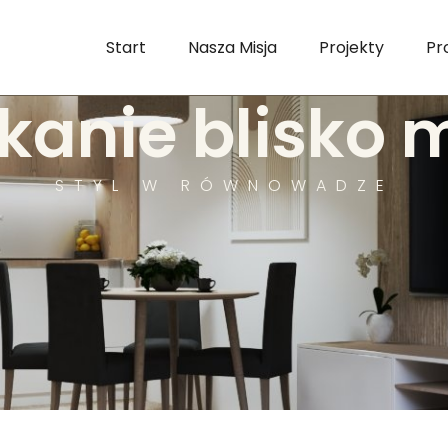
Start
Nasza Misja
Projekty
Pr
kanie blisko 
STYL W RÓWNOWADZE