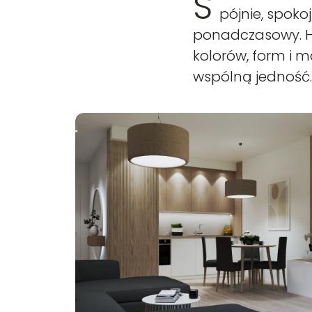
S
pójnie, spokoj
ponadczasowy. H
kolorów, form i m
wspólną jedność.