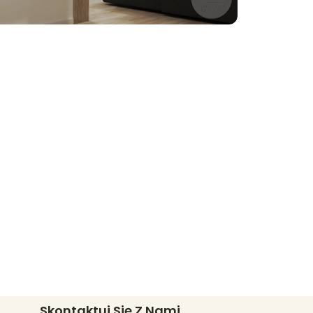
Skontaktuj Się Z Nami